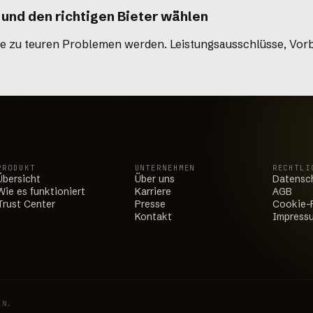
und den richtigen Bieter wählen
sie zu teuren Problemen werden. Leistungsausschlüsse, V
PRODUKT
UNTERNEHMEN
RECHTLI
Übersicht
Über uns
Datensc
Wie es funktioniert
Karriere
AGB
Trust Center
Presse
Cookie-R
Kontakt
Impress
EN.