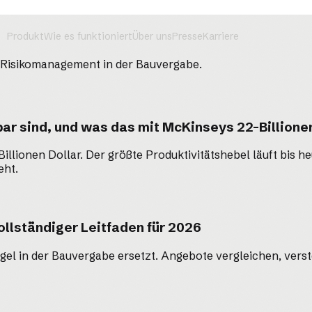
Produkt
Wie es funktioniert
Über uns
Presse
Karriere
d Risikomanagement in der Bauvergabe.
ar sind, und was das mit McKinseys 22-Billione
illionen Dollar. Der größte Produktivitätshebel läuft bis h
eht.
ollständiger Leitfaden für 2026
egel in der Bauvergabe ersetzt. Angebote vergleichen, ver