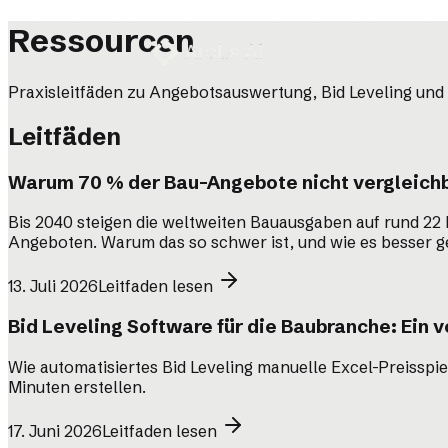
Ressourcen
Praxisleitfäden zu Angebotsauswertung, Bid Leveling un
Leitfäden
Produkt
→
Warum 70 % der Bau-Angebote nicht vergleichb
Wie es funktioniert
→
Bis 2040 steigen die weltweiten Bauausgaben auf rund 22 B
Angeboten. Warum das so schwer ist, und wie es besser g
Über uns
→
13. Juli 2026
Leitfaden lesen
Bid Leveling Software für die Baubranche: Ein v
Presse
→
Wie automatisiertes Bid Leveling manuelle Excel-Preisspi
Minuten erstellen.
Karriere
→
17. Juni 2026
Leitfaden lesen