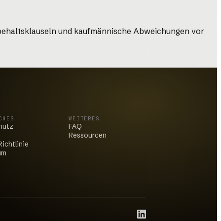
orbehaltsklauseln und kaufmännische Abweichungen vor
CHES
WEITERES
hutz
FAQ
Ressourcen
ichtlinie
um