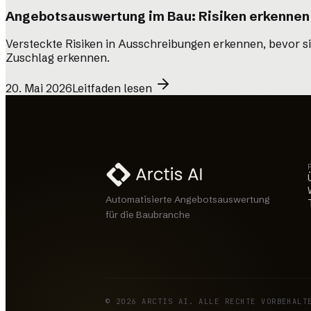
Angebotsauswertung im Bau: Risiken erkennen 
Versteckte Risiken in Ausschreibungen erkennen, bevor 
Zuschlag erkennen.
·
EN
20. Mai 2026
Leitfaden lesen
Automatisierte Angebotsauswertung
für die Baubranche
© 2026 ARCTIS AI. ALLE RECHTE VORBEHALT